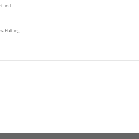
rt und
zw. Haftung