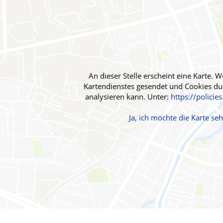
Blut, Krebs und Infektionen
Neurologie
Haut, Haare und Nägel
Schmerz- und Schla
Psychische Erkrankungen
Frauenkrankheiten
An dieser Stelle erscheint eine Karte.
Kartendienstes gesendet und Cookies durc
analysieren kann. Unter:
https://policie
Ja, ich möchte die Karte s